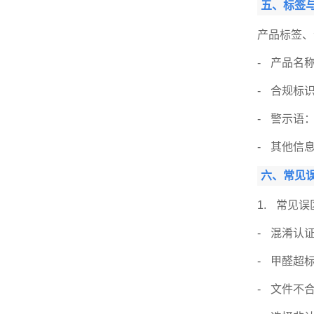
五、标签
产品标签、
- 产品名称
- 合规标
- 警示语：强
- 其他信
六、常见
1. 常见误
- 混淆认
- 甲醛超
- 文件不