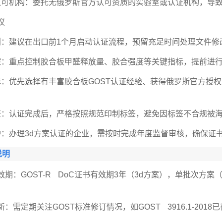
认可机构：委托无俄罗斯官方认可资质的实验室或认证机构，导
议
划：建议在出口前1个月启动认证流程，预留充足时间处理文件修
控：重点控制胶合板甲醛释放量、胶合强度等关键指标，提前进
择：优先选择有丰富胶合板GOST认证经验、获得俄罗斯官方授
查：认证完成后，严格按照规范印制标签，避免因标签不合规被
护：办理3d方案认证的企业，需按时完成年度监督审核，确保证
说明
有效期：GOST-R DoC证书有效期3年（3d方案），单批次方
新：需定期关注GOST标准修订情况，如GOST 3916.1-201