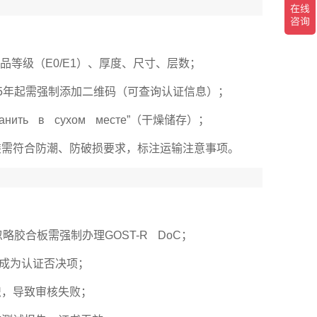
明产品等级（E0/E1）、厚度、尺寸、层数；
2025年起需强制添加二维码（可查询认证信息）；
анить в сухом месте”（干燥储存）；
装需符合防潮、防破损要求，标注运输注意事项。
胶合板需强制办理GOST-R DoC；
，成为认证否决项；
识，导致审核失败；