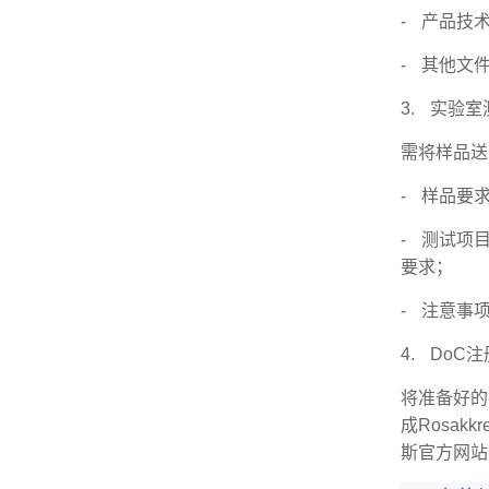
- 产品技
- 其他文
3. 实验
需将样品送
- 样品要
- 测试项
要求；
- 注意事
4. DoC
将准备好的
成Rosak
斯官方网站