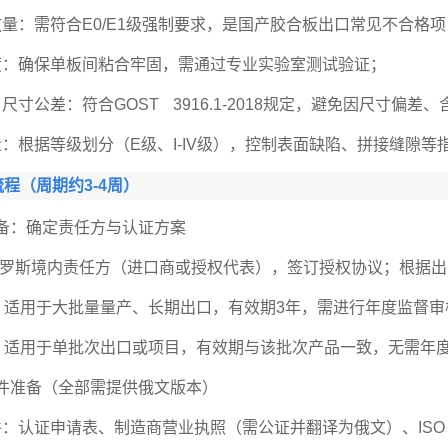
放量：需符合E0/E1级强制要求，是国产胶合板出口常见不合格
度：确保单板间粘合牢固，需通过专业实验室测试验证；
、尺寸公差：符合GOST 3916.1-2018规定，避免因尺寸偏
量：根据等级划分（E级、I-IV级），控制表面缺陷、拼接缝隙等
程（周期约3-4周）
准备：确定责任方与认证方案
罗斯境内责任方（进口商或授权代表），签订授权协议；根据出
案：适用于大批量量产、长期出口，有效期3年，需进行年度监督审
案：适用于单批次出口或项目，有效期与该批次产品一致，无需年
文件准备（全部需提供俄文版本）
件：认证申请表、制造商营业执照（需公证并翻译为俄文）、ISO