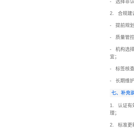
- 选择非
2. 合规建
- 提前规
- 质量管
- 机构选
宜；
- 标签核
- 长期维
七、补充
1. 认证
理；
2. 标准更