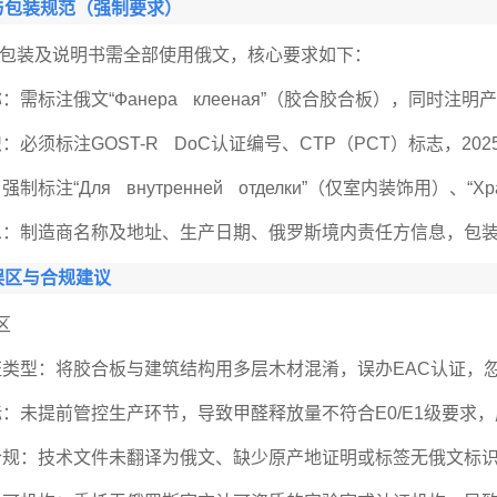
与包装规范（强制要求）
包装及说明书需全部使用俄文，核心要求如下：
：需标注俄文“Фанера клееная”（胶合胶合板），同时注
识：必须标注GOST-R DoC认证编号、CTP（PCT）标志，
制标注“Для внутренней отделки”（仅室内装饰用）、“Хр
息：制造商名称及地址、生产日期、俄罗斯境内责任方信息，包
误区与合规建议
区
证类型：将胶合板与建筑结构用多层木材混淆，误办EAC认证，忽略
标：未提前管控生产环节，导致甲醛释放量不符合E0/E1级要求
合规：技术文件未翻译为俄文、缺少原产地证明或标签无俄文标