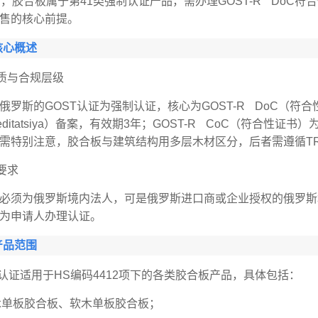
），胶合板属于第41类强制认证产品，需办理GOST-R DoC
售的核心前提。
核心概述
性质与合规层级
俄罗斯的GOST认证为强制认证，核心为GOST-R DoC（符
kreditatsiya）备案，有效期3年；GOST-R CoC（符
需特别注意，胶合板与建筑结构用多层木材区分，后者需遵循TR EA
要求
必须为俄罗斯境内法人，可是俄罗斯进口商或企业授权的俄罗斯
为申请人办理认证。
产品范围
T认证适用于HS编码4412项下的各类胶合板产品，具体包括：
木单板胶合板、软木单板胶合板；