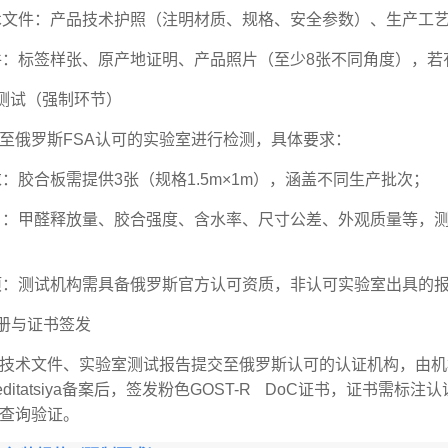
术文件：产品技术护照（注明材质、规格、安全参数）、生产工
件：标签样张、原产地证明、产品照片（至少8张不同角度），若有
室测试（强制环节）
至俄罗斯FSA认可的实验室进行检测，具体要求：
求：胶合板需提供3张（规格1.5m×1m），涵盖不同生产批次；
目：甲醛释放量、胶合强度、含水率、尺寸公差、外观质量等，测
项：测试机构需具备俄罗斯官方认可资质，非认可实验室出具的
注册与证书签发
技术文件、实验室测试报告提交至俄罗斯认可的认证机构，由机构
kreditatsiya备案后，签发粉色GOST-R DoC证书，证
查询验证。