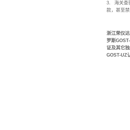
3. 海关
款，甚至禁
浙江荣仪达认
罗斯GOS
证及其它独联
GOST-