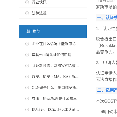
年9月1日
行业快讯
罗斯市场销
法律法规
一、认证
1. 认证
热门推荐
胶合板出口
企业在什么情况下能够申请EN 10204-3.1证书
（Rosak
品竞争力。
车辆wmi码认证如何申请
2. 申请人
认证新顶流，欧盟WVTA整车认证怎么申请？
认证申请人
煤安、矿安（MA、KA）标志认证办理流程
无法直接作
GLN码是什么，出口俄罗斯GTIN码办理流程
二、适用
衣服上的eac标志是什么意思
本次GOS
EU认证、EC认证和CE认证有什么区别
- 通用硬