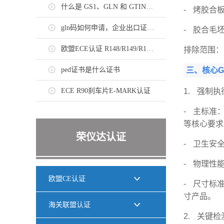
什么是 GS1、GLN 和 GTIN，如何申请？
- 烤胶合
gln码如何申请，企业出口证书需持有gln码
- 胶合毛
欧盟ECE认证 R148/R149/R150法规标准
排除范围：
ped证书是什么证书
三、核心G
ECE R90刹车片E-MARK认证
1. 强制
- 主标准
等核心要求
荣仪达认证
- 卫生安全
- 物理性能
欧盟CE认证
- 尺寸标
寸产品。
海关联盟认证
2. 关键