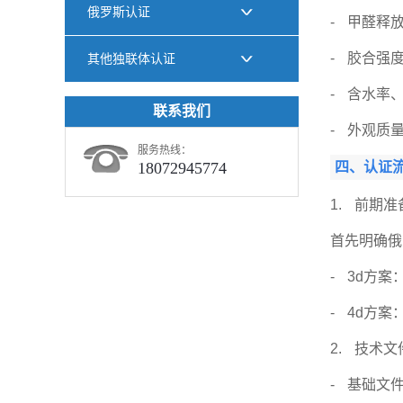
俄罗斯认证
- 甲醛释
- 胶合强
其他独联体认证
- 含水率
联系我们
- 外观质
服务热线：
18072945774
四、认证流
1. 前期
首先明确俄
- 3d方
- 4d方
2. 技术
- 基础文